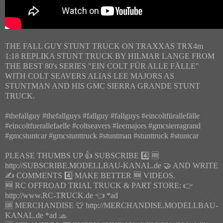
THE FALL GUY STUNT TRUCK ON TRAXXAS TRX4m
1:18 REPLIKA STUNT TRUCK BY HILMAR LANGE FROM
THE BEST 80's SERIES "EIN COLT FÜR ALLE FÄLLE"
WITH COLT SEAVERS ALIAS LEE MAJORS AS
STUNTMAN AND HIS GMC SIERRA GRANDE STUNT
TRUCK.
#thefallguy #thefallguys #fallguy #fallguys #eincoltfürallefälle
#eincoltfuerallefaelle #coltseavers #leemajors #gmcsierragrand
#gmcstuntcar #gmcstunttruck #stuntman #stunttruck #stuntcar
PLEASE THUMBS UP 👍 SUBSCRIBE 4️⃣ 🆓
http://SUBSCRIBE.MODELLBAU-KANAL.de 🤝 AND WRITE
✍️ COMMENTS 4️⃣ MAKE BETTER 🆕 VIDEOS.
🆕 RC OFFROAD TRIAL TRUCK & PART STORE: 👉
http://www.RC-TRUCK.de 👈 *ad
🆒 MERCHANDISE 👕 http://MERCHANDISE.MODELLBAU-
KANAL.de *ad 🧢