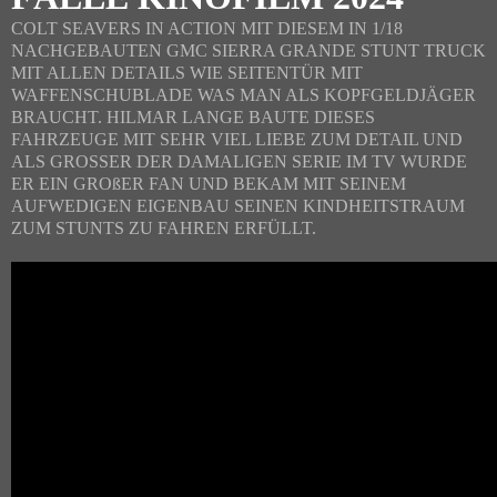
COLT SEAVERS IN ACTION MIT DIESEM IN 1/18
NACHGEBAUTEN GMC SIERRA GRANDE STUNT TRUCK
MIT ALLEN DETAILS WIE SEITENTÜR MIT
WAFFENSCHUBLADE WAS MAN ALS KOPFGELDJÄGER
BRAUCHT. HILMAR LANGE BAUTE DIESES
FAHRZEUGE MIT SEHR VIEL LIEBE ZUM DETAIL UND
ALS GROSSER DER DAMALIGEN SERIE IM TV WURDE
ER EIN GROßER FAN UND BEKAM MIT SEINEM
AUFWEDIGEN EIGENBAU SEINEN KINDHEITSTRAUM
ZUM STUNTS ZU FAHREN ERFÜLLT.