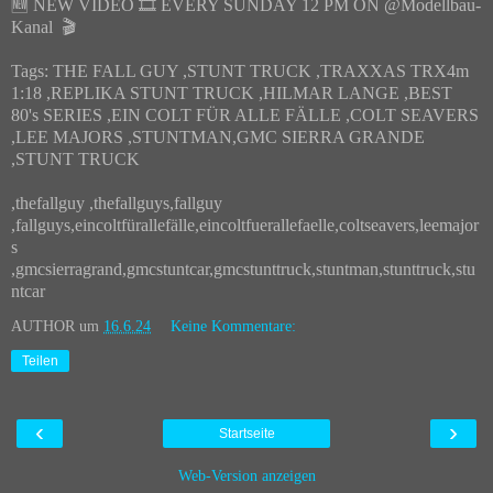
🆕 NEW VIDEO 🎞️ EVERY SUNDAY 12 PM ON @Modellbau-
Kanal 🎬
Tags: THE FALL GUY ,STUNT TRUCK ,TRAXXAS TRX4m
1:18 ,REPLIKA STUNT TRUCK ,HILMAR LANGE ,BEST
80's SERIES ,EIN COLT FÜR ALLE FÄLLE ,COLT SEAVERS
,LEE MAJORS ,STUNTMAN,GMC SIERRA GRANDE
,STUNT TRUCK
,thefallguy ,thefallguys,fallguy
,fallguys,eincoltfürallefälle,eincoltfuerallefaelle,coltseavers,leemajor
s
,gmcsierragrand,gmcstuntcar,gmcstunttruck,stuntman,stunttruck,stu
ntcar
AUTHOR
um
16.6.24
Keine Kommentare:
Teilen
‹
›
Startseite
Web-Version anzeigen