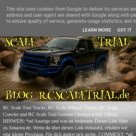
This site uses cookies from Google to deliver its services and
address and user-agent are shared with Google along with p
to ensure quality of service, generate usage statistics, and
LEARN MORE
GOT IT
RC Scale Trial Trucks, RC Scale Military Trucks, RC Scale
Crawler und RC Scale Trial German Championship Videos.
HINWEIS: *ad Anzeige und was sie bedeuten: Dieser Link führt
zu Amazon.de. Wenn du über diesen Link einkaufst, erhalten wir
eine kleine Provision. Für dich ändert sich nichts. COMMENT: *ad