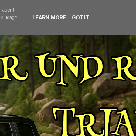
r-agent
LEARN MORE
GOT IT
te usage