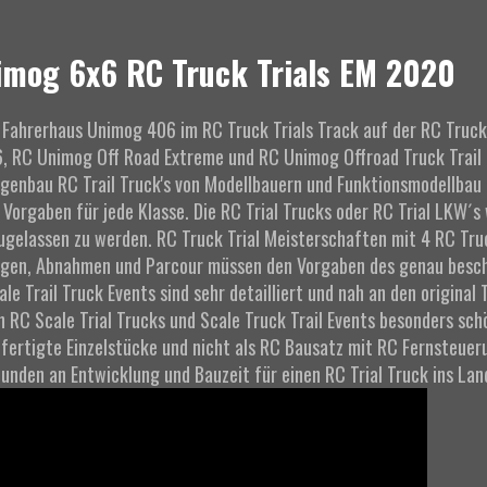
imog 6x6 RC Truck Trials EM 2020
Fahrerhaus Unimog 406 im RC Truck Trials Track auf der RC Truck 
, RC Unimog Off Road Extreme und RC Unimog Offroad Truck Trail
Eigenbau RC Trail Truck's von Modellbauern und Funktionsmodellbau 
Vorgaben für jede Klasse. Die RC Trial Trucks oder RC Trial LKW´
gelassen zu werden. RC Truck Trial Meisterschaften mit 4 RC Truc
ungen, Abnahmen und Parcour müssen den Vorgaben des genau besc
 Trail Truck Events sind sehr detailliert und nah an den original 
n RC Scale Trial Trucks und Scale Truck Trail Events besonders sc
fertigte Einzelstücke und nicht als RC Bausatz mit RC Fernsteuer
unden an Entwicklung und Bauzeit für einen RC Trial Truck ins Land